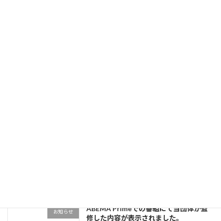
の注意で普通に動くことができる患者さんを対
象に、201 […]
続きを読む
最近の投稿
病気の子どものお泊り交流会開催のお知
イベント
らせ
2025-09-24
サイトリニューアル
イベント
2025-09-24
ABEMA Primeでの番組にて当団体が監
お知らせ
修した内容が表示されました。